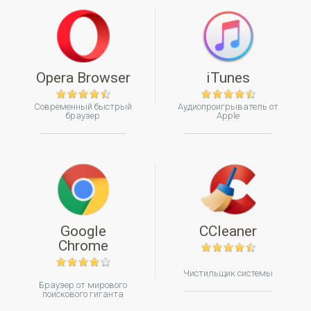
Opera Browser
iTunes
Современный быстрый
Аудиопроигрыватель от
браузер
Apple
Google
CCleaner
Chrome
Чистильщик системы
Браузер от мирового
поискового гиганта