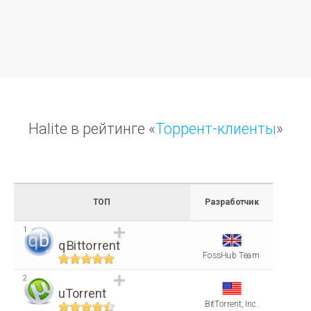
Halite в рейтинге «
Торрент-клиенты
»
ТОП
Разработчик
1
qBittorrent
FossHub Team
2
uTorrent
BitTorrent, Inc.